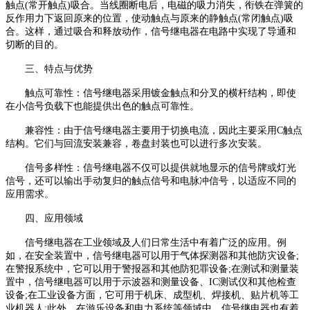
触点(常开触点)吸合。当线圈断电后，电磁的吸力消失，衔铁在弹簧的
反作用力下返回原来的位置，使动触点与原来的静触点(常闭触点)吸
合。这样，通过吸合和释放动作，信号继电器在电路中实现了导通和
切断的目的。
三、特点与优势
触点可靠性：信号继电器采用镀金触点和分叉的横杆结构，即使
在小信号负载下也能提供出色的触点可靠性。
兼容性：由于信号继电器主要用于切换电流，因此主要采用C触点
结构。它们与回流安装兼容，卷盘封装也可以进行多次安装。
信号多样性：信号继电器不仅可以提供就地显示的信号牌或灯光
信号，还可以输出手动复归的触点信号和电脉冲信号，以适应不同的
应用需求。
四、应用领域
信号继电器在工业领域及人们日常生活中有着广泛的应用。例
如，在安全装置中，信号继电器可以用于气体探测器和其他防灾设备;
在警报系统中，它可以用于警报器和其他防犯罪设备;在测试和测量装
置中，信号继电器可以用于示波器和测量设备、IC测试仪和其他检查
设备;在工业设备方面，它可用于机床、成型机、焊接机、贴片机等工
业机器人;此外，在游乐设备和电力系统等领域中，信号继电器也有着