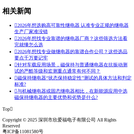
相关新闻

2026年想选购高可靠性继电器 认准专业正规的继电器
生产厂家准没错

2026年想找专业靠谱的继电器厂商？这些筛选方法看
完就懂怎么选

2026年想找专业做继电器的靠谱合作公司？这些选品
要点千万要记牢

针对车载应用场景，磁保持与普通继电器在抗振动测
试的严酷等级和监测重点通常有何不同？

磁保持继电器“状态保持稳定性”测试的具体方法和判定
标准?

与机械继电器或固态继电器相比，在新能源应用中选
磁保持继电器的主要优势和劣势是什么?
Top

Copyright © 2025 深圳市欣爱福电子有限公司 All Rights
Reserved
粤ICP备11081580号