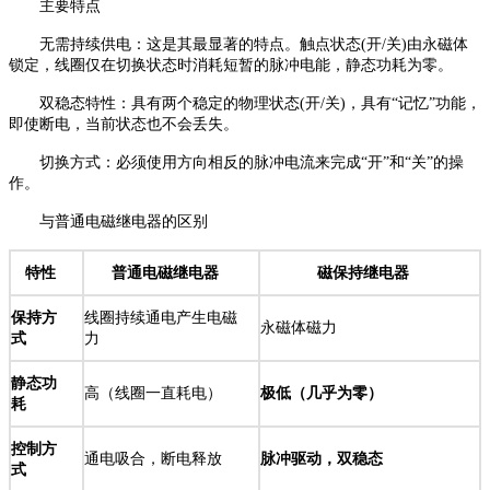
主要特点
无需持续供电：这是其最显著的特点。触点状态(开/关)由永磁体
锁定，线圈仅在切换状态时消耗短暂的脉冲电能，静态功耗为零。
双稳态特性：具有两个稳定的物理状态(开/关)，具有“记忆”功能，
即使断电，当前状态也不会丢失。
切换方式：必须使用方向相反的脉冲电流来完成“开”和“关”的操
作。
与普通电磁继电器的区别
特性
普通电磁继电器
磁保持继电器
保持方
线圈持续通电产生电磁
永磁体磁力
式
力
静态功
高（线圈一直耗电）
极低（几乎为零）
耗
控制方
通电吸合，断电释放
脉冲驱动，双稳态
式